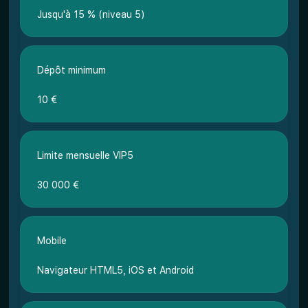
Jusqu'à 15 % (niveau 5)
Dépôt minimum
10 €
Limite mensuelle VIP5
30 000 €
Mobile
Navigateur HTML5, iOS et Android