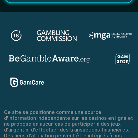
Ce site se positionne comme une source
d'information indépendante sur les casinos en ligne et
ne propose en aucun cas de participer à des jeux
d'argent ni d'effectuer des transactions financières.
Des liens d'affiliation peuvent être intégrés à nos