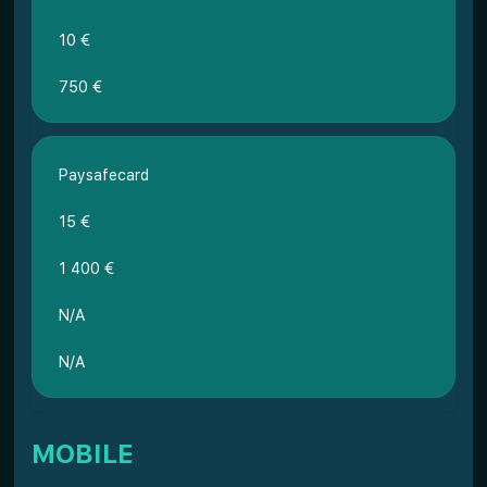
10 €
750 €
Paysafecard
15 €
1 400 €
N/A
N/A
MOBILE