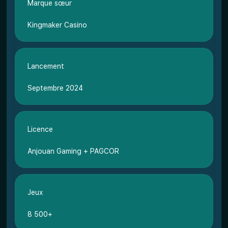
Marque sœur
Kingmaker Casino
Lancement
Septembre 2024
Licence
Anjouan Gaming + PAGCOR
Jeux
8 500+