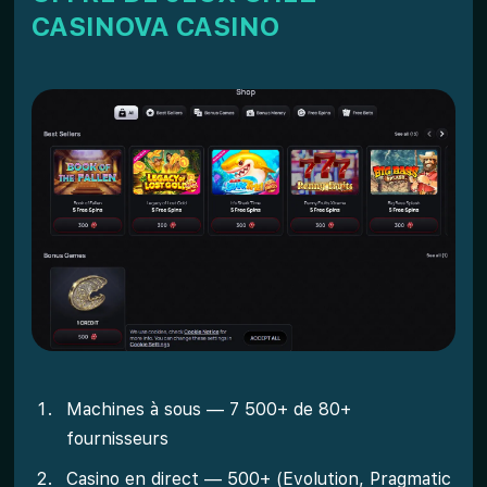
CASINOVA CASINO
Machines à sous — 7 500+ de 80+
fournisseurs
Casino en direct — 500+ (Evolution, Pragmatic