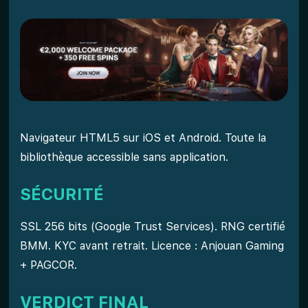
Navigateur HTML5 sur iOS et Android. Toute la
bibliothèque accessible sans application.
SÉCURITÉ
SSL 256 bits (Google Trust Services). RNG certifié
BMM. KYC avant retrait. Licence : Anjouan Gaming
+ PAGCOR.
VERDICT FINAL