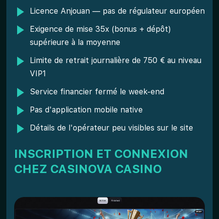
Licence Anjouan — pas de régulateur européen
Exigence de mise 35x (bonus + dépôt)
supérieure à la moyenne
Limite de retrait journalière de 750 € au niveau
VIP1
Service financier fermé le week-end
Pas d'application mobile native
Détails de l'opérateur peu visibles sur le site
INSCRIPTION ET CONNEXION
CHEZ CASINOVA CASINO