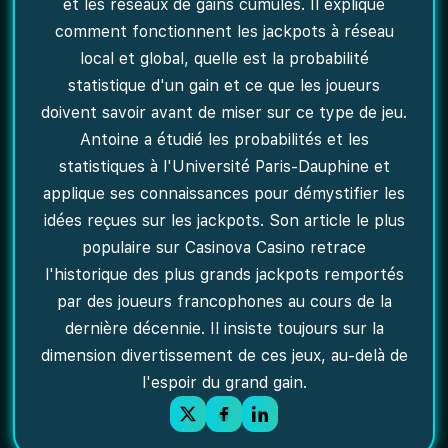
et les réseaux de gains cumulés. Il explique
comment fonctionnent les jackpots à réseau
local et global, quelle est la probabilité
statistique d'un gain et ce que les joueurs
doivent savoir avant de miser sur ce type de jeu.
Antoine a étudié les probabilités et les
statistiques à l'Université Paris-Dauphine et
applique ses connaissances pour démystifier les
idées reçues sur les jackpots. Son article le plus
populaire sur Casinova Casino retrace
l'historique des plus grands jackpots remportés
par des joueurs francophones au cours de la
dernière décennie. Il insiste toujours sur la
dimension divertissement de ces jeux, au-delà de
l'espoir du grand gain.