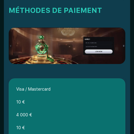
MÉTHODES DE PAIEMENT
Visa / Mastercard
10 €
4 000 €
10 €